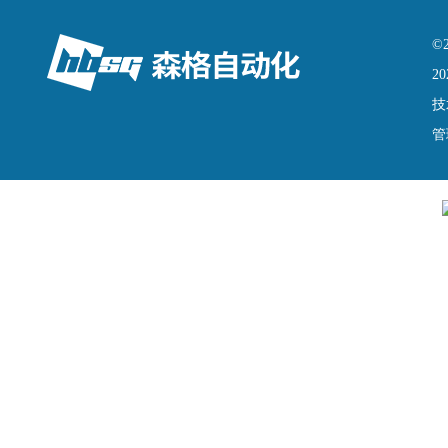
©
20
技
管