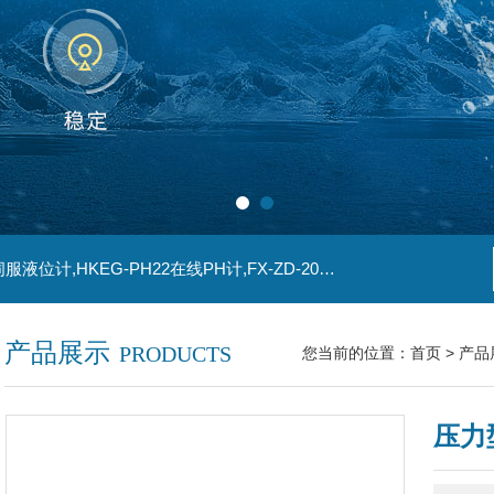
主营产品：SG-TA109-22热电偶,SG-K1YWG-60伺服液位计,HKEG-PH22在线PH计,FX-ZD-2011浊度仪,HBRD702H8智能雷达物位计
产品展示
PRODUCTS
您当前的位置：
首页
>
产品
压力