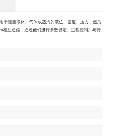
ter）用于测量
液体
、
气体
或
蒸汽
的
液位
、
密度
、
压力
，然后
em
相互通信，通过他们进行参数设定、过程控制。与传