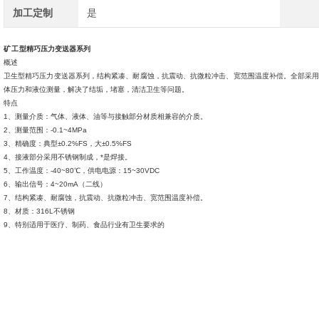
加工定制
是
矿工
型精巧压力变送器系列
概述
卫生型精巧压力变送器系列，结构紧凑、耐腐蚀，抗震动、抗微粒冲击、宽范围温度补偿。全部采用
体压力和液位测量，解决了结垢，堵塞，清洁卫生等问题。
特点
1、测量介质：气体、液体、油等与接触部分材质相兼容的介质。
2、测量范围：-0.1~4MPa
3、精确度：典型±0.2%FS，大±0.5%FS
4、接液部分采用不锈钢制成，*是焊接。
5、工作温度：-40~80℃，供电电源：15~30VDC
6、输出信号：4~20mA（二线）
7、
结构紧凑、耐腐蚀，抗震动、抗微粒冲击、宽范围温度补偿。
8、材质：
316L不锈钢
9、
特别适用于医疗、制药、食品行业有卫生要求的